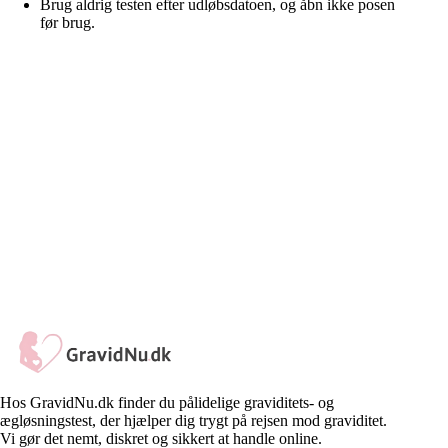
Brug aldrig testen efter udløbsdatoen, og åbn ikke posen
før brug.
Sikker Betaling
Betal trygt med kreditkort, MobilePay eller
bankoverførsel – altid krypteret og sikkert.
Billig Levering
Vi tilbyder billig levering på alle ordrer, så du kan
handle nemt og bekvemt.
Hurtig Support
Har du spørgsmål? Vores kundeservice står klar til
at hjælpe dig alle hverdage.
Gode Tilbud
Få adgang til eksklusive rabatter og kampagner –
spar penge på dine køb.
Hos GravidNu.dk finder du pålidelige graviditets- og
ægløsningstest, der hjælper dig trygt på rejsen mod graviditet.
Vi gør det nemt, diskret og sikkert at handle online.