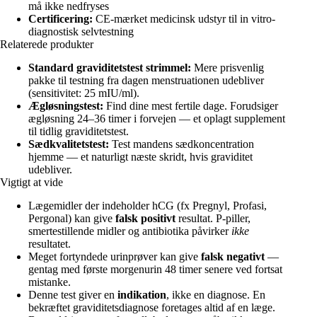
må ikke nedfryses
Certificering:
CE-mærket medicinsk udstyr til in vitro-
diagnostisk selvtestning
Relaterede produkter
Standard graviditetstest strimmel:
Mere prisvenlig
pakke til testning fra dagen menstruationen udebliver
(sensitivitet: 25 mIU/ml).
Ægløsningstest:
Find dine mest fertile dage. Forudsiger
ægløsning 24–36 timer i forvejen — et oplagt supplement
til tidlig graviditetstest.
Sædkvalitetstest:
Test mandens sædkoncentration
hjemme — et naturligt næste skridt, hvis graviditet
udebliver.
Vigtigt at vide
Lægemidler der indeholder hCG (fx Pregnyl, Profasi,
Pergonal) kan give
falsk positivt
resultat. P-piller,
smertestillende midler og antibiotika påvirker
ikke
resultatet.
Meget fortyndede urinprøver kan give
falsk negativt
—
gentag med første morgenurin 48 timer senere ved fortsat
mistanke.
Denne test giver en
indikation
, ikke en diagnose. En
bekræftet graviditetsdiagnose foretages altid af en læge.