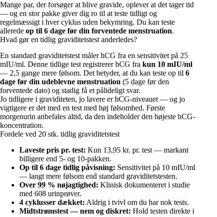
Mange par, der forsøger at blive gravide, oplever at det tager tid
— og en stor pakke giver dig ro til at teste tidligt og
regelmæssigt i hver cyklus uden bekymring. Du kan teste
allerede
op til 6 dage før din forventede menstruation
.
Hvad gør en tidlig graviditetstest anderledes?
En standard graviditetstest måler hCG fra en sensitivitet på 25
mIU/ml. Denne tidlige test registrerer hCG fra
kun 10 mIU/ml
— 2,5 gange mere følsom. Det betyder, at du kan teste op til
6
dage før din udeblevne menstruation
(5 dage før den
forventede dato) og stadig få et pålideligt svar.
Jo tidligere i graviditeten, jo lavere er hCG-niveauet — og jo
vigtigere er det med en test med høj følsomhed. Første
morgenurin anbefales altid, da den indeholder den højeste hCG-
koncentration.
Fordele ved 20 stk. tidlig graviditetstest
Laveste pris pr. test:
Kun 13,95 kr. pr. test — markant
billigere end 5- og 10-pakken.
Op til 6 dage tidlig påvisning:
Sensitivitet på 10 mIU/ml
— langt mere følsom end standard graviditetstesten.
Over 99 % nøjagtighed:
Klinisk dokumenteret i studie
med 608 urinprøver.
4 cyklusser dækket:
Aldrig i tvivl om du har nok tests.
Midtstrømstest — nem og diskret:
Hold testen direkte i