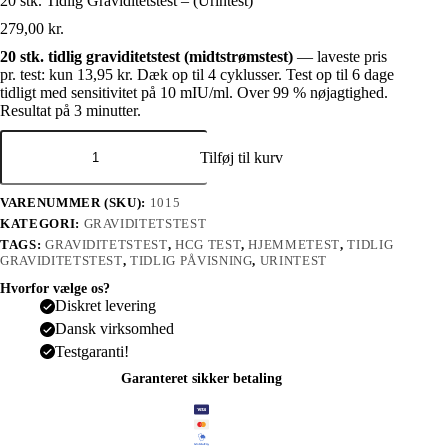
20 stk. Tidlig Graviditetstest – (Urintest)
279,00
kr.
20 stk. tidlig graviditetstest (midtstrømstest)
— laveste pris
pr. test: kun 13,95 kr. Dæk op til 4 cyklusser. Test op til 6 dage
tidligt med sensitivitet på 10 mIU/ml. Over 99 % nøjagtighed.
Resultat på 3 minutter.
Tilføj til kurv
VARENUMMER (SKU):
1015
KATEGORI:
GRAVIDITETSTEST
TAGS:
GRAVIDITETSTEST
,
HCG TEST
,
HJEMMETEST
,
TIDLIG
GRAVIDITETSTEST
,
TIDLIG PÅVISNING
,
URINTEST
Hvorfor vælge os?
Diskret levering
Dansk virksomhed
Testgaranti!
Garanteret sikker betaling