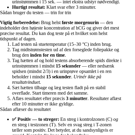
urinstrømmen i 15 sek. — intet ekstra udstyr nødvendigt.
Hurtigt resultat:
Klart svar efter 3 minutter.
Sådan bruger du testen — trin for trin
Vigtig forberedelse:
Brug helst
første morgenurin
— den
indeholder den højeste koncentration af hCG og giver det mest
præcise resultat. Du kan dog teste på et hvilket som helst
tidspunkt af dagen.
Lad testen nå stuetemperatur (15–30 °C) inden brug.
Tag midtstrømstesten ud af den forseglede foliepakke og
brug den
inden for en time
.
Tag hætten af og hold testens absorberende spids direkte i
urinstrømmen i mindst
15 sekunder
— eller nedsænk
spidsen (mindst 2/3) i en urinprøve opsamlet i en ren
beholder i mindst
15 sekunder
.
Urinér ikke på
resultatvinduet.
Sæt hætten tilbage og læg testen fladt på en stabil
overflade. Start timeren med det samme.
Aflæs resultatet efter præcis
3 minutter
. Resultater aflæst
efter 10 minutter er ikke gyldige.
Sådan aflæser du resultatet
✅ Positiv — to streger:
En streg i kontrolzonen (C)
og
en streg i testzonen (T). Selv en svag streg i T-zonen
tæller som positiv. Det betyder, at du sandsynligvis er