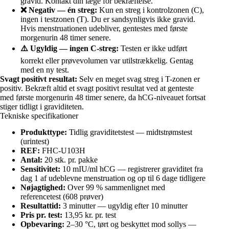
gravid. Kontakt din læge for bekræftelse.
❌ Negativ — én streg:
Kun en streg i kontrolzonen (C),
ingen i testzonen (T). Du er sandsynligvis ikke gravid.
Hvis menstruationen udebliver, gentestes med første
morgenurin 48 timer senere.
⚠️ Ugyldig — ingen C-streg:
Testen er ikke udført
korrekt eller prøvevolumen var utilstrækkelig. Gentag
med en ny test.
Svagt positivt resultat:
Selv en meget svag streg i T-zonen er
positiv. Bekræft altid et svagt positivt resultat ved at genteste
med første morgenurin 48 timer senere, da hCG-niveauet fortsat
stiger tidligt i graviditeten.
Tekniske specifikationer
Produkttype:
Tidlig graviditetstest — midtstrømstest
(urintest)
REF:
FHC-U103H
Antal:
20 stk. pr. pakke
Sensitivitet:
10 mIU/ml hCG — registrerer graviditet fra
dag 1 af udeblevne menstruation og op til 6 dage tidligere
Nøjagtighed:
Over 99 % sammenlignet med
referencetest (608 prøver)
Resultattid:
3 minutter — ugyldig efter 10 minutter
Pris pr. test:
13,95 kr. pr. test
Opbevaring:
2–30 °C, tørt og beskyttet mod sollys —